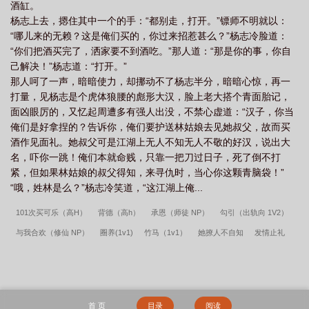
酒缸。
杨志上去，摁住其中一个的手：“都别走，打开。”镖师不明就以：
“哪儿来的无赖？这是俺们买的，你过来招惹甚么？”杨志冷脸道：
“你们把酒买完了，洒家要不到酒吃。”那人道：“那是你的事，你自
己解决！”杨志道：“打开。”
那人呵了一声，暗暗使力，却挪动不了杨志半分，暗暗心惊，再一
打量，见杨志是个虎体狼腰的彪形大汉，脸上老大搭个青面胎记，
面凶眼厉的，又忆起周遭多有强人出没，不禁心虚道：“汉子，你当
俺们是好拿捏的？告诉你，俺们要护送林姑娘去见她叔父，故而买
酒作见面礼。她叔父可是江湖上无人不知无人不敬的好汉，说出大
名，吓你一跳！俺们本就命贱，只靠一把刀过日子，死了倒不打
紧，但如果林姑娘的叔父得知，来寻仇时，当心你这颗青脑袋！”
“哦，姓林是么？”杨志冷笑道，“这江湖上俺...
101次买可乐（高H）
背德（高h）
承恩（师徒 NP）
勾引（出轨向 1V2）
与我合欢（修仙 NP）
圈养(1v1)
竹马（1v1）
她撩人不自知
发情止礼
（师生 1v1 h）
落花深
[ABO]作精alpha的饲养指南
娇养(年上 1v1 h)
撬墙角
（高H）
恶毒美人养鱼指南
干扰剧情后我成PO文女主了【NPH】
西边雨（现
言1v1，h）
不堪又何妨（1v1）
家教（1V1 H）
每天都想弄湿你（高h
首 页
目录
阅读