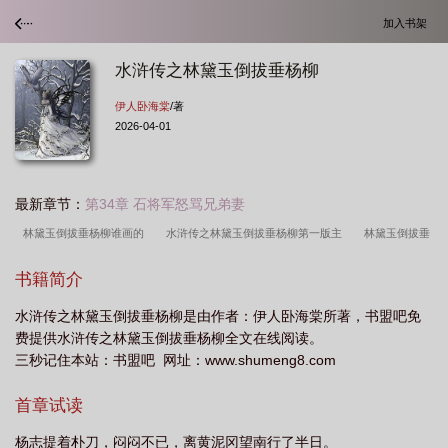
加入书架
水浒传之林黛玉倒拔垂杨柳
伊人卧海棠
/著
2026-04-01
最新章节：
第34章 石将军怒骂兄弟妻
林黛玉倒拔垂杨柳谁画的
水浒传之林黛玉倒拔垂杨柳第一版主
林黛玉倒拔垂
杨柳的日子来了
林黛玉倒拔垂杨柳作者
林黛玉倒拔垂杨柳恶搞图片
林黛玉
书籍简介
倒拔垂杨柳什么意思?
水浒传林黛玉倒拔垂杨柳伊人醉卧
林黛玉倒拔垂杨柳网
水浒传之林黛玉倒拔垂杨柳是由作者：伊人卧海棠所著，书盟吧免
络语是什么意思
水浒传林黛玉倒拔垂杨柳林黛玉倒拔垂杨柳
费提供水浒传之林黛玉倒拔垂杨柳全文在线阅读。
三秒记住本站：书盟吧 网址：www.shumeng8.com
首章试读
杨志提着朴刀，闷闷不已，离黄泥冈望南行了半日。