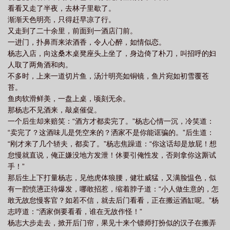
看看又走了半夜，去林子里歇了。
渐渐天色明亮，只得赶早凉了行。
又走到了二十余里，前面到一酒店门前。
一进门，扑鼻而来浓酒香，令人心醉，如情似恋。
杨志入店，向这桑木桌凳座头上坐了，身边倚了朴刀，叫招呼的妇
人取了两角酒和肉。
不多时，上来一道切片鱼，汤汁明亮如铜镜，鱼片宛如初雪覆苍
苔。
鱼肉软滑鲜美，一盘上桌，顷刻无余。
那杨志不见酒来，敲桌催促。
一个后生却来赔笑：“酒方才都卖完了。”杨志心情一沉，冷笑道：
“卖完了？这酒味儿是凭空来的？洒家不是你能诓骗的。”后生道：
“刚才来了几个轿夫，都卖了。”杨志焦躁道：“你这话却是放屁！想
怠慢就直说，俺正嫌没地方发泄！休要引俺性发，否则拿你这厮试
手！”
那后生上下打量杨志，见他虎体狼腰，健壮威猛，又满脸愠色，似
有一腔愤懑正待爆发，哪敢招惹，缩着脖子道：“小人做生意的，怎
敢无故怠慢客官？如若不信，就去后门看看，正在搬运酒缸呢。”杨
志哼道：“洒家倒要看看，谁在无故作怪！”
杨志大步走去，掀开后门帘，果见十来个镖师打扮似的汉子在搬弄