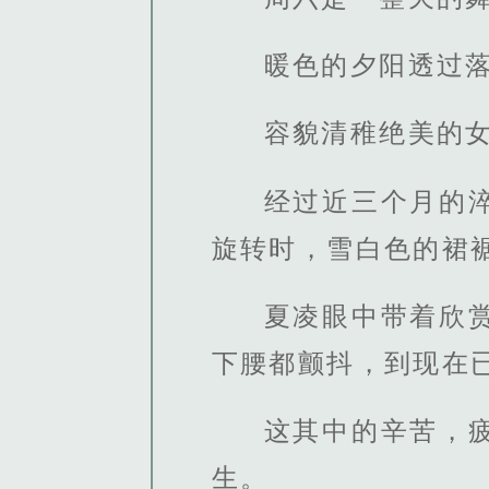
暖色的夕阳透过
容貌清稚绝美的
经过近三个月的
旋转时，雪白色的裙
夏凌眼中带着欣
下腰都颤抖，到现在
这其中的辛苦，
生。