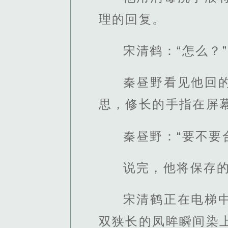
理的回复。
宋清鹤：“怎么？”
秦昼野看见他回
思，修长的手指在屏
秦昼野：“要不要
说完，他将保存
宋清鹤正在电梯
双狭长的凤眸瞬间染