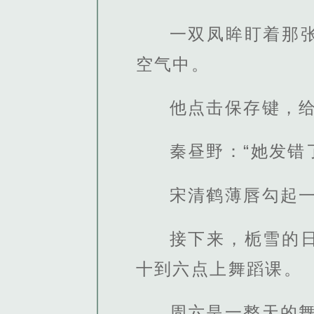
一双凤眸盯着那
空气中。
他点击保存键，给
秦昼野：“她发错
宋清鹤薄唇勾起一
接下来，栀雪的
十到六点上舞蹈课。
周六是一整天的