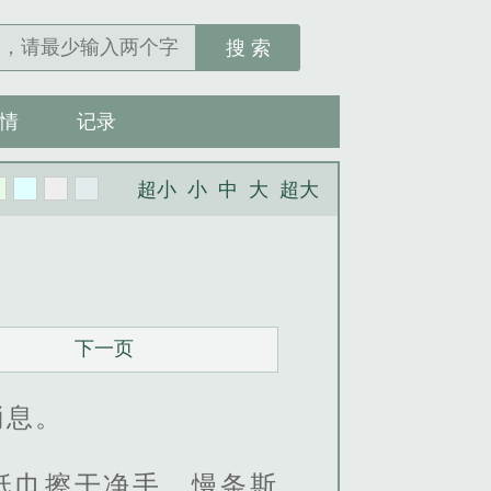
搜 索
情
记录
超小
小
中
大
超大
下一页
消息。
纸巾擦干净手，慢条斯