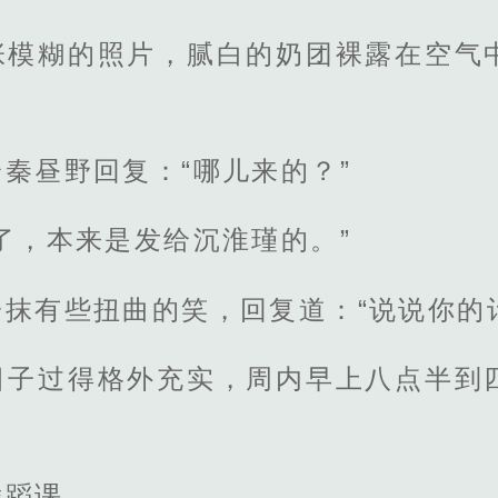
张模糊的照片，腻白的奶团裸露在空气
秦昼野回复：“哪儿来的？”
了，本来是发给沉淮瑾的。”
抹有些扭曲的笑，回复道：“说说你的
日子过得格外充实，周内早上八点半到
舞蹈课。