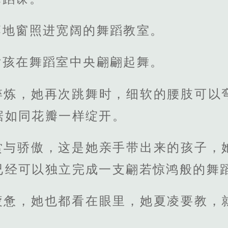
落地窗照进宽阔的舞蹈教室。
女孩在舞蹈室中央翩翩起舞。
淬炼，她再次跳舞时，细软的腰肢可以
裾如同花瓣一样绽开。
赏与骄傲，这是她亲手带出来的孩子，
已经可以独立完成一支翩若惊鸿般的舞
疲惫，她也都看在眼里，她夏凌要教，