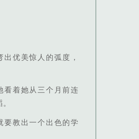
弯出优美惊人的弧度，
她看着她从三个月前连
蹈。
就要教出一个出色的学