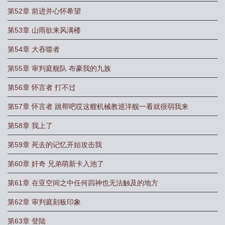
第52章 前进并心怀希望
第53章 山雨欲来风满楼
第54章 大吞噬者
第55章 审判庭舰队 布豪我的九族
第56章 怀言者 打不过
第57章 怀言者 跳帮吧哎这艘机械教巡洋舰一看就很弱我来
第58章 我上了
第59章 死去的记忆开始攻击我
第60章 奸奇 兄弟萌新卡入池了
第61章 在亚空间之中任何四神也无法触及的地方
第62章 审判庭刻板印象
第63章 登陆