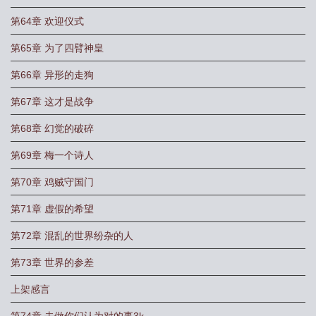
第64章 欢迎仪式
第65章 为了四臂神皇
第66章 异形的走狗
第67章 这才是战争
第68章 幻觉的破碎
第69章 梅一个诗人
第70章 鸡贼守国门
第71章 虚假的希望
第72章 混乱的世界纷杂的人
第73章 世界的参差
上架感言