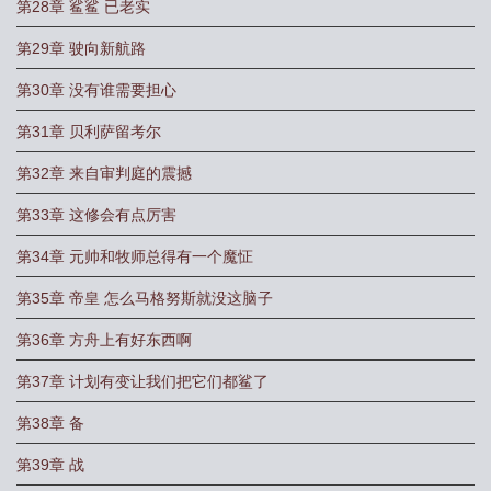
第28章 鲨鲨 已老实
第29章 驶向新航路
第30章 没有谁需要担心
第31章 贝利萨留考尔
第32章 来自审判庭的震撼
第33章 这修会有点厉害
第34章 元帅和牧师总得有一个魔怔
第35章 帝皇 怎么马格努斯就没这脑子
第36章 方舟上有好东西啊
第37章 计划有变让我们把它们都鲨了
第38章 备
第39章 战