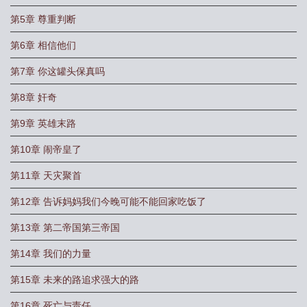
第5章 尊重判断
第6章 相信他们
第7章 你这罐头保真吗
第8章 奸奇
第9章 英雄末路
第10章 闹帝皇了
第11章 天灾聚首
第12章 告诉妈妈我们今晚可能不能回家吃饭了
第13章 第二帝国第三帝国
第14章 我们的力量
第15章 未来的路追求强大的路
第16章 死亡与责任