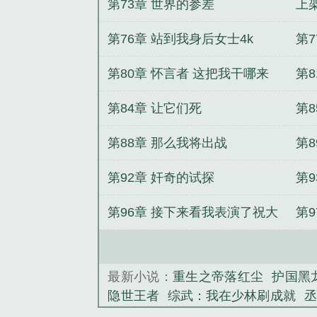
第73章 世界的参差
上
第76章 站到我身后女士4k
第7
第80章 怀言者 这把我干哪来
第
了这还是40k吗
第84章 让它们死
第
第88章 那么我将出战
第
第92章 奸奇的试探
第
第96章 接下来看我表演了祝大
第
伙日快乐求点月票
最新小说：
重生之帝落红尘
护国黑
隐世王者
综武：我在少林刷成就
丞
至尊少年王
如何在推理番中装好人