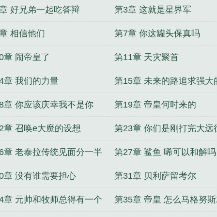
2章 好兄弟一起吃答辩
第3章 这就是星界军
6章 相信他们
第7章 你这罐头保真吗
0章 闹帝皇了
第11章 天灾聚首
14章 我们的力量
第15章 未来的路追求强大
18章 你应该庆幸我不是你
第19章 帝皇何时来的
22章 召唤e大魔的设想
第23章 你们是刚打完大远
26章 老泰拉传统见面分一半
第27章 鲨鱼 唏可以和解吗
30章 没有谁需要担心
第31章 贝利萨留考尔
34章 元帅和牧师总得有一个
第35章 帝皇 怎么马格努