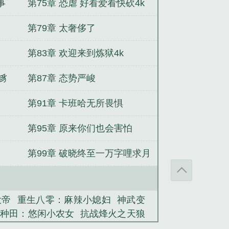
事
第75章 恐虐 好看爱看快砍4k
第79章 太奢侈了
第83章 欢迎来到炼狱4k
虫豸
第87章 态势严峻
第91章 卡班哈无所畏惧
第95章 原来你们也会害怕
第99章 破晓终至一万字哩求月
票
大帝
重生八零：麻辣小媳妇
神武变
间种田：悠闲小农女
抗战烽火之天狼
飒
我家娘子，不对劲