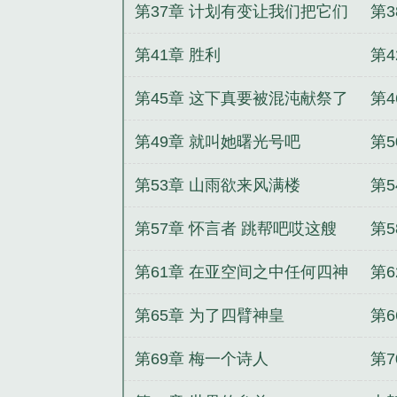
魔
第37章 计划有变让我们把它们
第3
都鲨了
第41章 胜利
第4
第45章 这下真要被混沌献祭了
第
哩
第49章 就叫她曙光号吧
第
开
第53章 山雨欲来风满楼
第5
第57章 怀言者 跳帮吧哎这艘
第5
机械教巡洋舰一看就很弱我来
第61章 在亚空间之中任何四神
第
也无法触及的地方
第65章 为了四臂神皇
第
第69章 梅一个诗人
第