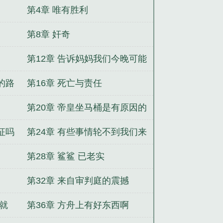
第4章 唯有胜利
第8章 奸奇
第12章 告诉妈妈我们今晚可能
不能回家吃饭了
的路
第16章 死亡与责任
第20章 帝皇坐马桶是有原因的
征吗
第24章 有些事情轮不到我们来
思考
第28章 鲨鲨 已老实
第32章 来自审判庭的震撼
斯就
第36章 方舟上有好东西啊