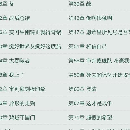
怔
没这脑子
8章 备
第39章 战
2章 战后总结
第43章 像啊很像啊
46章 实习生刚转正就得背锅
第47章 愿帝皇所见尽是吾
功绩
50章 搅好世界从搅好这艘船
第51章 相信自己
始
4章 大吞噬者
第55章 审判庭舰队 布豪
九族
8章 我上了
第59章 死去的记忆开始攻
62章 审判庭刻板印象
第63章 登陆
66章 异形的走狗
第67章 这才是战争
70章 鸡贼守国门
第71章 虚假的希望