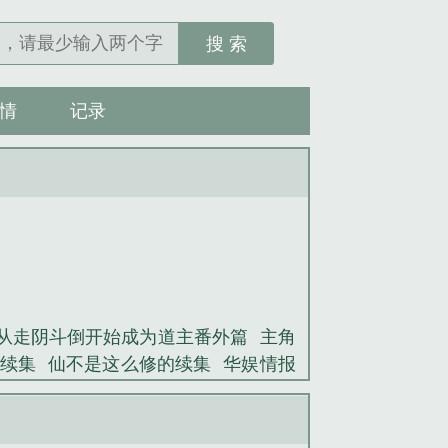
搜 索
情
记录
从走阴斗倒开始成为道主番外篇
主角
续集
仙不是这么修的续集
华娱情报
瑟小说番外
颜礼华娱情报王笔趣阁
篇
大爱诸天从黄药师开始免费全集阅