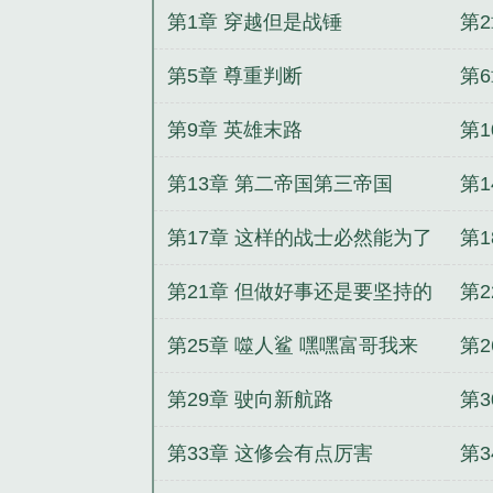
第1章 穿越但是战锤
第
第5章 尊重判断
第
第9章 英雄末路
第1
第13章 第二帝国第三帝国
第
第17章 这样的战士必然能为了
第
人类而战
第21章 但做好事还是要坚持的
第
第25章 噬人鲨 嘿嘿富哥我来
第
哩
第29章 驶向新航路
第
第33章 这修会有点厉害
第