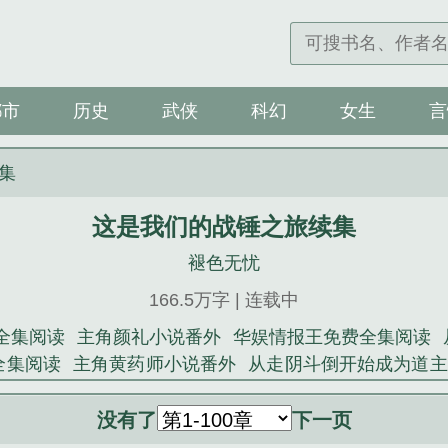
都市
历史
武侠
科幻
女生
言
集
这是我们的战锤之旅续集
褪色无忧
166.5万字 | 连载中
全集阅读
主角颜礼小说番外
华娱情报王免费全集阅读
全集阅读
主角黄药师小说番外
从走阴斗倒开始成为道主
阁
大爱诸天从黄药师开始续集
华娱情报王续集
主角亚
书从走阴斗倒开始成为道主笔趣阁
仙不是这么修的番外
没有了
下一页
趣阁