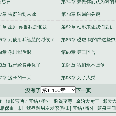
架感言
第74章 去做你们认为对的
3k
7章 虫群的到来3k
第78章 破局的关键
81章 巫师 你当我是谁战
第82章 站起来让我们复仇
85章 到使用我智慧的时候了
第86章 恐虐 妈的跟这些
在一起怎么能抢到手办
89章 你只能后退
第90章 第二回合
93章 我已经看穿你了
第94章 我们永不堕落
97章 漫长的一天
第98章 为了人类
没有了
下一页
龙
道长弯否? 完结+番外
逍遥至尊
原始大厨王
邪天
相保重
末世我靠种男友发家[种田] 完结+番外
随身空
最强拍卖系统
逆命风水师
误婚心尖宠：大佬夫人美又