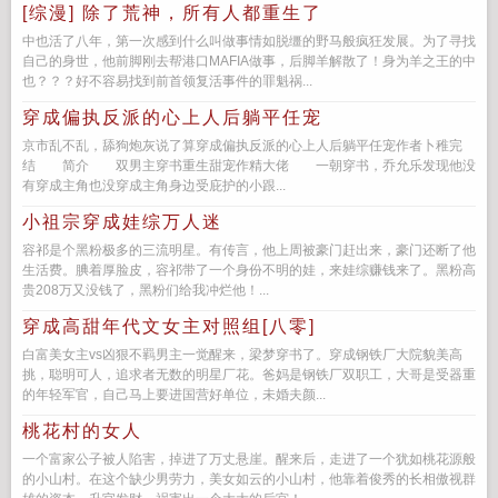
[综漫] 除了荒神，所有人都重生了
中也活了八年，第一次感到什么叫做事情如脱缰的野马般疯狂发展。为了寻找
自己的身世，他前脚刚去帮港口MAFIA做事，后脚羊解散了！身为羊之王的中
也？？？好不容易找到前首领复活事件的罪魁祸...
穿成偏执反派的心上人后躺平任宠
京市乱不乱，舔狗炮灰说了算穿成偏执反派的心上人后躺平任宠作者卜稚完
结 简介 双男主穿书重生甜宠作精大佬 一朝穿书，乔允乐发现他没
有穿成主角也没穿成主角身边受庇护的小跟...
小祖宗穿成娃综万人迷
容祁是个黑粉极多的三流明星。有传言，他上周被豪门赶出来，豪门还断了他
生活费。腆着厚脸皮，容祁带了一个身份不明的娃，来娃综赚钱来了。黑粉高
贵208万又没钱了，黑粉们给我冲烂他！...
穿成高甜年代文女主对照组[八零]
白富美女主vs凶狠不羁男主一觉醒来，梁梦穿书了。穿成钢铁厂大院貌美高
挑，聪明可人，追求者无数的明星厂花。爸妈是钢铁厂双职工，大哥是受器重
的年轻军官，自己马上要进国营好单位，未婚夫颜...
桃花村的女人
一个富家公子被人陷害，掉进了万丈悬崖。醒来后，走进了一个犹如桃花源般
的小山村。在这个缺少男劳力，美女如云的小山村，他靠着俊秀的长相傲视群