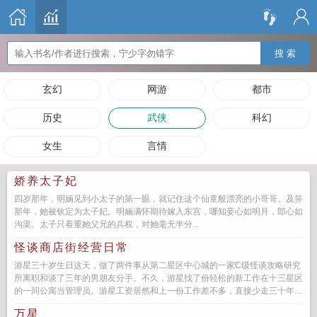
搜 索
玄幻
网游
都市
历史
武侠
科幻
女生
言情
娇养太子妃
四岁那年，明婳见到小太子的第一眼，就记住这个仙童般漂亮的小哥哥。及笄
那年，她被钦定为太子妃。明婳满怀期待嫁入东宫，哪知妾心如明月，郎心如
沟渠。太子只看重她父兄的兵权，对她毫无半分...
怪谈商店街经营日常
游星三十岁生日这天，做了两件事从第二星区中心城的一家C级怪谈攻略研究
所离职和谈了三年的男朋友分手。不久，游星找了份轻松的新工作在十三星区
的一间公寓当管理员。游星工资居然和上一份工作差不多，直接少走三十年
弯...
万星