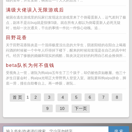
雄的资本，升官发财，祸害出一个大大的后宫！...
满级大佬误入无限游戏后
被困在逃生游戏里的玩家们发现这次游戏里来了个倒霉蛋新人，运气差到了极
点，副本不是出bug就是惊悚S级。就在所有人都以为倒霉蛋新人必死无疑
时，他却一次次通关，干出的事情一件比一件惊心动魄。追...
田野花香
关于田野花香陈炎是一个混得极度没出息的大学生，阴差阳错的在阳台上喝着
闷酒的时候被一个中年人吓得掉下楼下，醒来的时候却发现是在自己的高中时
代。经历了惨败的婚姻和现实的残酷，陈炎决定好好的利用自己机会推倒所有
的美女，清纯的学生妹，只知...
beta队长为何不值钱
受视角上一世，谢阮为狗alpa五年生了三个孩子，却仍被他弃如敝履。他三十
岁生日宴会时，狗alpa光明正大带野男人登堂入室。谢阮要和狗alpa拼命，脚
底一滑，撞在自助餐台上。再一睁眼，谢阮...
首 页
1
2
3
4
5
6
7
8
9
10
下一页
搜 索