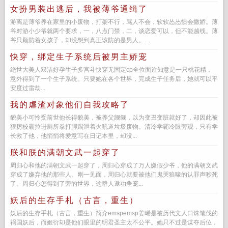
女扮男装出逃后，我被薄爷通缉了
游离是薄爷养在家里的小废物，打架不行，骂人不会，软软怂怂惯会撒娇。薄
爷对游小少爷就两个要求，一，八点门禁，二，谈恋爱可以，但不能越线。薄
爷只顾防着女孩子，却没想到真正该防的是男人。...
快穿，绑定生子系统后被男主娇宠
绝世大美人双洁好孕生子多宫斗快穿无固定cp全位面许知意是一只桃花精，
意外得到了一个生子系统。只要她在各个世界，完成生子任务后，她就可以平
安度过雷劫...
我的虐渣对象他们自我攻略了
貌美小可怜受前世他长得貌美，被养父觊觎，以为变丑变脏就好了，却因此被
狠厉校霸拉进厕所拳打脚踢泄着火吼道垃圾废物。清冷学霸冷眼旁观，只有学
长救了他，他悄悄将爱意写在日记本里，却没...
朕和朕的满朝文武一起穿了
周归心和他的满朝文武一起穿了，周归心穿成了万人嫌假少爷，他的满朝文武
穿成了嫌弃他的那些人。刚一见面，周归心就要被他们鬼哭狼嚎的认罪声吵死
了。周归心怎得到了旁的世界，这群人邀功争宠...
妖后的生存手札（古言，重生）
妖后的生存手札（古言，重生）简介emspemsp姜晞是被历代文人口诛笔伐的
祸国妖后，而姬衍却是他们眼里的明君圣主太不公平。她只不过是谋夺后位，