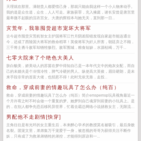
天理就在那里。满朝贵人都爱惜己身，那就只能由我这样一个小人物来动手。
我的道是众生道，众生，人人可走。家族获罪，充入掖庭，谢长安曾是唐宫里
最卑微不起眼的浣衣宫女。大唐的辉煌本与她无关，直到那一日...
灾荒年，我靠囤货超市宠坏大将军
古今超市囤货灾荒机智女主护国将军江竹月阴差阳错发现自家超市能连通古
今，还成了西陵国大将军的救命稻草！英俊将军为奸人所害，朝廷弃之不顾，
三千将士勇斗敌军却牺牲惨烈。敌军围城，粮食短缺，水源枯竭，万千...
七零大院来了个绝色大美人
肤白貌美，娇美动人的苏茵在梦中得知自己是一本年代文中的炮灰女配，而自
己的未婚夫是个冷情冷性，脾气冷硬的男人。纵使高大英俊，眉目硬朗，是未
来手段非常的首富大佬，也招惹不得！此时无依无靠，走投...
救命，穿成前妻的情趣玩具了怎么办（纯百）
救命，穿成前妻的情趣玩具了怎么办（纯百）简介emspemsp玩具视角最近一
个月许宥之时不时会做一个重复的梦。她梦到自己魂穿到前妻的小玩具上。是
的，在别人都争先恐后移民异世界，忙着去霸总网络小说拯救女主，无限流里
调情说爱，...
男配他不走剧情[快穿]
主角往往是有光环的女主重生后，本来醉心学术的教授莫名被吸引，最后身败
名裂。团宠文里，弟弟集万千宠爱于一身，被忽视的哥哥为获得关注不断作
妖，只有成了为救弟弟牺牲的弟控，才能得到原谅和一...