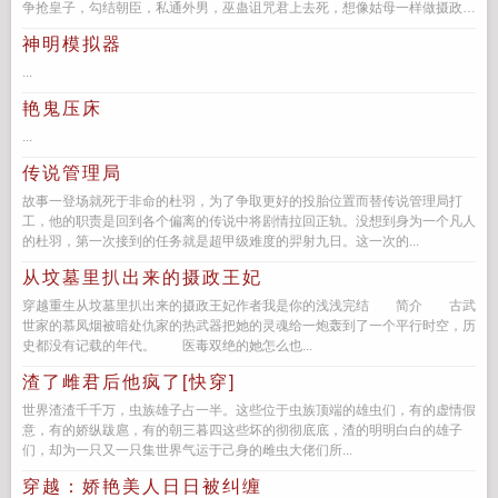
争抢皇子，勾结朝臣，私通外男，巫蛊诅咒君上去死，想像姑母一样做摄政太
后罢了。退一...
神明模拟器
...
艳鬼压床
...
传说管理局
故事一登场就死于非命的杜羽，为了争取更好的投胎位置而替传说管理局打
工，他的职责是回到各个偏离的传说中将剧情拉回正轨。没想到身为一个凡人
的杜羽，第一次接到的任务就是超甲级难度的羿射九日。这一次的...
从坟墓里扒出来的摄政王妃
穿越重生从坟墓里扒出来的摄政王妃作者我是你的浅浅完结 简介 古武
世家的慕凤烟被暗处仇家的热武器把她的灵魂给一炮轰到了一个平行时空，历
史都没有记载的年代。 医毒双绝的她怎么也...
渣了雌君后他疯了[快穿]
世界渣渣千千万，虫族雄子占一半。这些位于虫族顶端的雄虫们，有的虚情假
意，有的娇纵跋扈，有的朝三暮四这些坏的彻彻底底，渣的明明白白的雄子
们，却为一只又一只集世界气运于己身的雌虫大佬们所...
穿越：娇艳美人日日被纠缠