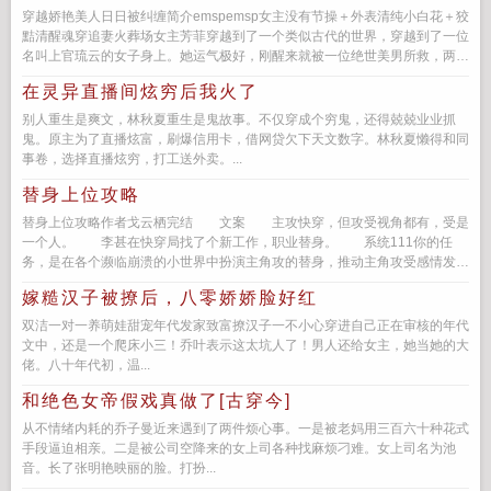
穿越娇艳美人日日被纠缠简介emspemsp女主没有节操＋外表清纯小白花＋狡
黠清醒魂穿追妻火葬场女主芳菲穿越到了一个类似古代的世界，穿越到了一位
名叫上官琉云的女子身上。她运气极好，刚醒来就被一位绝世美男所救，两人
一见钟...
在灵异直播间炫穷后我火了
别人重生是爽文，林秋夏重生是鬼故事。不仅穿成个穷鬼，还得兢兢业业抓
鬼。原主为了直播炫富，刷爆信用卡，借网贷欠下天文数字。林秋夏懒得和同
事卷，选择直播炫穷，打工送外卖。...
替身上位攻略
替身上位攻略作者戈云栖完结 文案 主攻快穿，但攻受视角都有，受是
一个人。 李甚在快穿局找了个新工作，职业替身。 系统111你的任
务，是在各个濒临崩溃的小世界中扮演主角攻的替身，推动主角攻受感情发
展，帮助主角攻受...
嫁糙汉子被撩后，八零娇娇脸好红
双洁一对一养萌娃甜宠年代发家致富撩汉子一不小心穿进自己正在审核的年代
文中，还是一个爬床小三！乔叶表示这太坑人了！男人还给女主，她当她的大
佬。八十年代初，温...
和绝色女帝假戏真做了[古穿今]
从不情绪内耗的乔子曼近来遇到了两件烦心事。一是被老妈用三百六十种花式
手段逼迫相亲。二是被公司空降来的女上司各种找麻烦刁难。女上司名为池
音。长了张明艳映丽的脸。打扮...