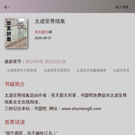
加入书架
太虚至尊续集
苍天霸主
/著
2026-08-07
最新章节：
第2394章 西后的礼物
太虚真界女主都有谁
太虚真界百度百科
太虚圣主笔趣阁最新
太虚主宰百
科
太虚主宰
太虚帝尊
书籍简介
太虚至尊续集是由作者：苍天霸主所著，书盟吧免费提供太虚至尊
续集全文在线阅读。
三秒记住本站：书盟吧 网址：www.shumeng8.com
首章试读
“我宁愿死，也不嫁给江凡！”