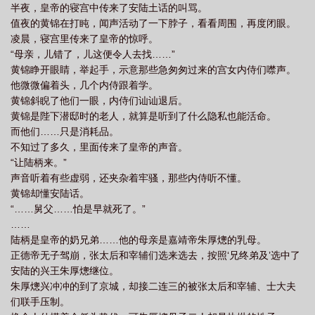
半夜，皇帝的寝宫中传来了安陆土话的叫骂。
值夜的黄锦在打盹，闻声活动了一下脖子，看看周围，再度闭眼。
凌晨，寝宫里传来了皇帝的惊呼。
“母亲，儿错了，儿这便令人去找……”
黄锦睁开眼睛，举起手，示意那些急匆匆过来的宫女内侍们噤声。
他微微偏着头，几个内侍跟着学。
黄锦斜睨了他们一眼，内侍们讪讪退后。
黄锦是陛下潜邸时的老人，就算是听到了什么隐私也能活命。
而他们……只是消耗品。
不知过了多久，里面传来了皇帝的声音。
“让陆柄来。”
声音听着有些虚弱，还夹杂着牢骚，那些内侍听不懂。
黄锦却懂安陆话。
“……舅父……怕是早就死了。”
……
陆柄是皇帝的奶兄弟……他的母亲是嘉靖帝朱厚熜的乳母。
正德帝无子驾崩，张太后和宰辅们选来选去，按照‘兄终弟及’选中了
安陆的兴王朱厚熜继位。
朱厚熜兴冲冲的到了京城，却接二连三的被张太后和宰辅、士大夫
们联手压制。