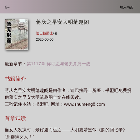
加入书架
蒋庆之早安大明笔趣阁
迪巴拉爵士
/著
2026-08-06
最新章节：
第1117章 你可愿与老夫并肩一战
书籍简介
蒋庆之早安大明笔趣阁是由作者：迪巴拉爵士所著，书盟吧免费提
供蒋庆之早安大明笔趣阁全文在线阅读。
三秒记住本站：书盟吧 网址：www.shumeng8.com
首章试读
当女人发疯时，最好避而远之——大明嘉靖皇帝《朕的回忆录》
“那群疯女人！”